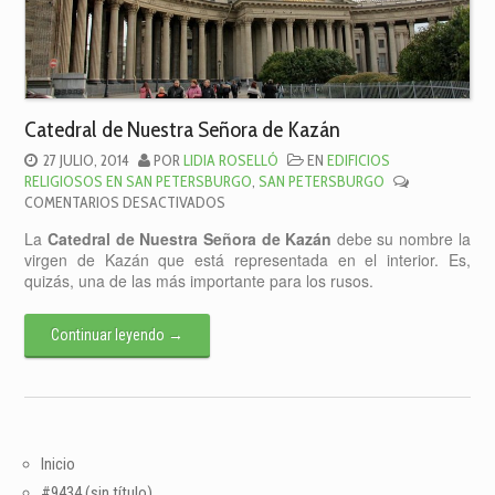
Catedral de Nuestra Señora de Kazán
27 JULIO, 2014
POR
LIDIA ROSELLÓ
EN
EDIFICIOS
RELIGIOSOS EN SAN PETERSBURGO
,
SAN PETERSBURGO
EN
COMENTARIOS DESACTIVADOS
CATEDRAL
La
Catedral de Nuestra Señora de Kazán
debe su nombre la
DE
virgen de Kazán que está representada en el interior. Es,
NUESTRA
quizás, una de las más importante para los rusos.
SEÑORA
DE
KAZÁN
Continuar leyendo
→
Inicio
#9434 (sin título)