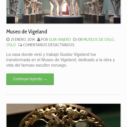
Museo de Vigeland
21 ENERO, 2014
POR
GUIA VIAJERO
EN
MUSEOS DE OSLO
,
EN
OSLO
COMENTARIOS DESACTIVADOS
MUSEO
La casa donde vivió y trabajó Gustav Vigeland fue
DE
transformada en el Museo de Vigeland, dedicado a la obra y
VIGELAND
vida del famoso escultor noruego.
Continuar leyendo
→