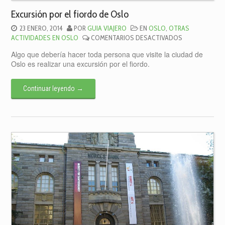
Excursión por el fiordo de Oslo
23 ENERO, 2014
POR
GUIA VIAJERO
EN
OSLO
,
OTRAS
EN
ACTIVIDADES EN OSLO
COMENTARIOS DESACTIVADOS
EXCURSIÓN
Algo que debería hacer toda persona que visite la ciudad de
POR
Oslo es realizar una excursión por el fiordo.
EL
FIORDO
DE
Continuar leyendo
→
OSLO