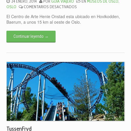
24 ENERO, 2014
POR
GUIA VIAJERO
EN
MUSEOS DE OSLO
,
EN
OSLO
COMENTARIOS DESACTIVADOS
CENTRO
El Centro de Arte Henie Onstad esta ubicado en Hovikodden,
DE
Baerum, a unos 15 km al oeste de Oslo.
ARTE
HENIE
ONSTAD
Continuar leyendo
→
TussenFryd