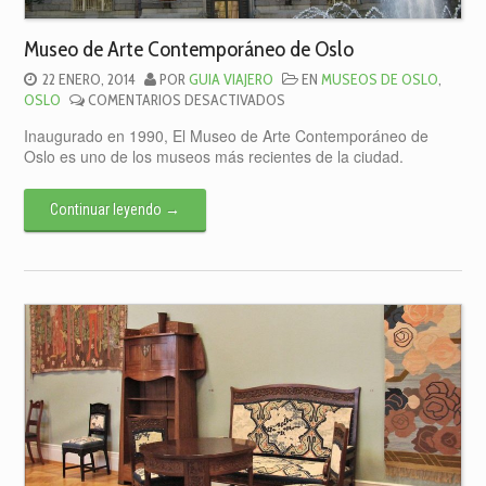
Museo de Arte Contemporáneo de Oslo
22 ENERO, 2014
POR
GUIA VIAJERO
EN
MUSEOS DE OSLO
,
EN
OSLO
COMENTARIOS DESACTIVADOS
MUSEO
Inaugurado en 1990, El Museo de Arte Contemporáneo de
DE
Oslo es uno de los museos más recientes de la ciudad.
ARTE
CONTEMPORÁNEO
DE
Continuar leyendo
→
OSLO