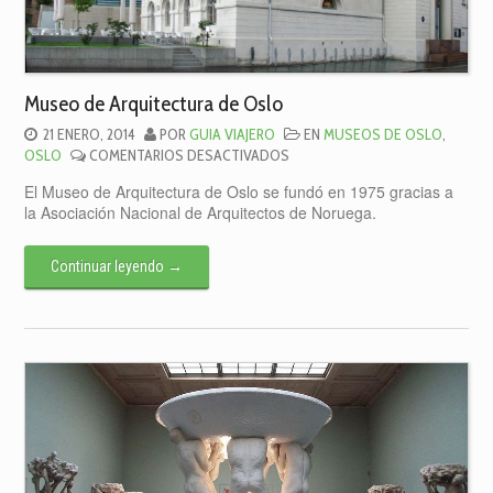
Museo de Arquitectura de Oslo
21 ENERO, 2014
POR
GUIA VIAJERO
EN
MUSEOS DE OSLO
,
EN
OSLO
COMENTARIOS DESACTIVADOS
MUSEO
El Museo de Arquitectura de Oslo se fundó en 1975 gracias a
DE
la Asociación Nacional de Arquitectos de Noruega.
ARQUITECTURA
DE
OSLO
Continuar leyendo
→