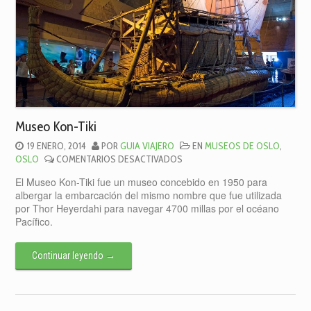
Museo Kon-Tiki
19 ENERO, 2014
POR
GUIA VIAJERO
EN
MUSEOS DE OSLO
,
EN
OSLO
COMENTARIOS DESACTIVADOS
MUSEO
El Museo Kon-Tiki fue un museo concebido en 1950 para
KON-
albergar la embarcación del mismo nombre que fue utilizada
TIKI
por Thor Heyerdahi para navegar 4700 millas por el océano
Pacífico.
Continuar leyendo
→