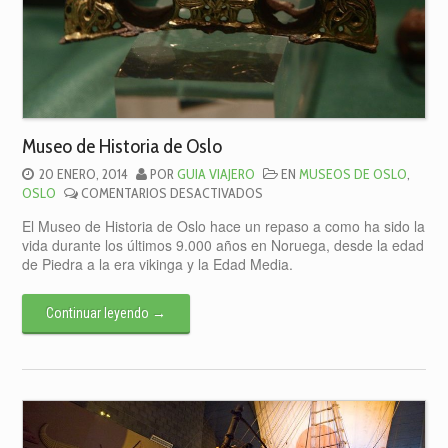
Museo de Historia de Oslo
20 ENERO, 2014
POR
GUIA VIAJERO
EN
MUSEOS DE OSLO
,
EN
OSLO
COMENTARIOS DESACTIVADOS
MUSEO
El Museo de Historia de Oslo hace un repaso a como ha sido la
DE
vida durante los últimos 9.000 años en Noruega, desde la edad
HISTORIA
de Piedra a la era vikinga y la Edad Media.
DE
OSLO
Continuar leyendo
→