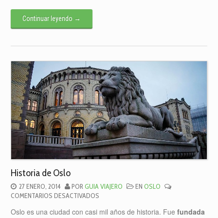
|
HOTELES,
Continuar leyendo
→
CAMPINGS,
ALBERGUES
Historia de Oslo
27 ENERO, 2014
POR
GUIA VIAJERO
EN
OSLO
EN
COMENTARIOS DESACTIVADOS
HISTORIA
Oslo es una ciudad con casi mil años de historia. Fue
fundada
DE