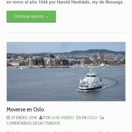
en torno al año 1048 por Harold Hardråde, rey de Noruega
.
OSLO
Continuar leyendo
→
Moverse en Oslo
27 ENERO, 2014
POR
GUIA VIAJERO
EN
OSLO
EN
COMENTARIOS DESACTIVADOS
MOVERSE