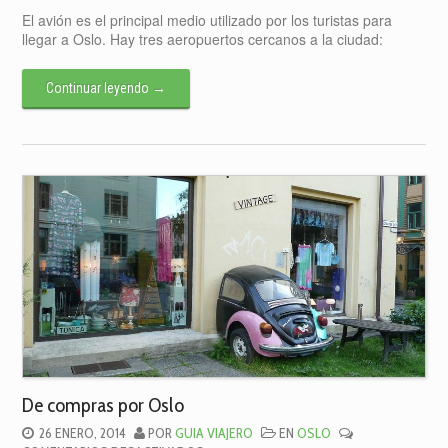
CÓMO
El avión es el principal medio utilizado por los turistas para
LLEGAR
llegar a Oslo. Hay tres aeropuertos cercanos a la ciudad:
A
OSLO
Continuar leyendo
→
De compras por Oslo
26 ENERO, 2014
POR
GUIA VIAJERO
EN
OSLO