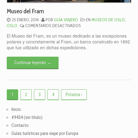
Museo del Fram
25 ENERO, 2014
POR
GUIA VIAJERO
EN
MUSEOS DE OSLO
,
EN
OSLO
COMENTARIOS DESACTIVADOS
MUSEO
El Museo del Fram, es un museo dedicado a las excepciones
DEL
polares y concretamente al Fram, un barco construido en 1892
FRAM
que fue utilizado en dichas expediciones.
Continuar leyendo
→
1
2
3
4
Próxima ›
Inicio
#9434 (sin título)
Contacto
Guías turísticas para viajar por Europa