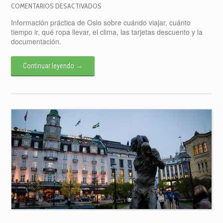
EN
COMENTARIOS DESACTIVADOS
INFORMACIÓN
Información práctica de Oslo sobre cuándo viajar, cuánto
PRÁCTICA
tiempo ir, qué ropa llevar, el clima, las tarjetas descuento y la
–
documentación.
OSLO
Continuar leyendo
→