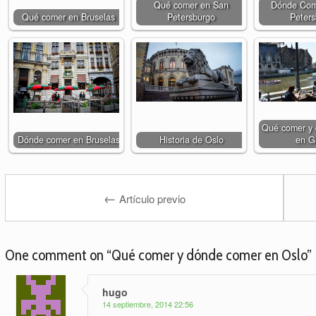
Qué comer en San
Dónde Com
Qué comer en Bruselas
Petersburgo
Peter
Qué comer y
Dónde comer en Bruselas
Historia de Oslo
en G
←
Artículo previo
One comment on “
Qué comer y dónde comer en Oslo
”
hugo
14 septiembre, 2014 22:56