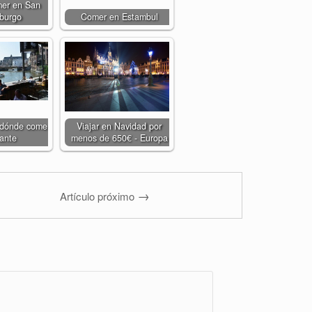
er en San
sburgo
Comer en Estambul
 dónde comer
Viajar en Navidad por
ante
menos de 650€ - Europa
→
Artículo próximo
Comments are
closed.