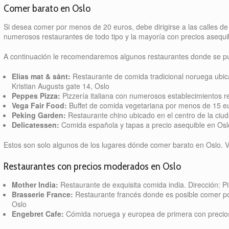
Comer barato en Oslo
Si desea comer por menos de 20 euros, debe dirigirse a las calles de 
numerosos restaurantes de todo tipo y la mayoría con precios asequi
A continuación le recomendaremos algunos restaurantes donde se p
Elias mat & sånt:
Restaurante de comida tradicional noruega ubica
Kristian Augusts gate 14, Oslo
Peppes Pizza:
Pizzería italiana con numerosos establecimientos re
Vega Fair Food:
Buffet de comida vegetariana por menos de 15 eu
Peking Garden:
Restaurante chino ubicado en el centro de la ciud
Delicatessen:
Comida española y tapas a precio asequible en Oslo
Estos son solo algunos de los lugares dónde comer barato en Oslo.
Restaurantes con precios moderados en Oslo
Mother India:
Restaurante de exquisita comida india. Dirección: Pi
Brasserie France:
Restaurante francés donde es posible comer po
Oslo
Engebret Cafe:
Cómida noruega y europea de primera con precios 