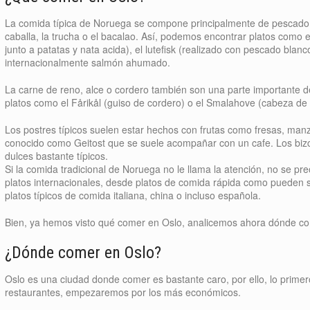
La comida típica de Noruega se compone principalmente de pescado, 
caballa, la trucha o el bacalao. Así, podemos encontrar platos como 
junto a patatas y nata acida), el lutefisk (realizado con pescado blan
internacionalmente salmón ahumado.
La carne de reno, alce o cordero también son una parte importante 
platos como el Fårikål (guiso de cordero) o el Smalahove (cabeza d
Los postres típicos suelen estar hechos con frutas como fresas, ma
conocido como Geitost que se suele acompañar con un cafe. Los bizco
dulces bastante típicos.
Si la comida tradicional de Noruega no le llama la atención, no se 
platos internacionales, desde platos de comida rápida como pueden 
platos típicos de comida italiana, china o incluso española.
Bien, ya hemos visto qué comer en Oslo, analicemos ahora dónde c
¿Dónde comer en Oslo?
Oslo es una ciudad donde comer es bastante caro, por ello, lo primer
restaurantes, empezaremos por los más económicos.