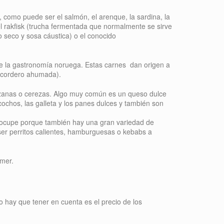
como puede ser el salmón, el arenque, la sardina, la
el rakfisk (trucha fermentada que normalmente se sirve
co seco y sosa cáustica) o el conocido
de la gastronomía noruega. Estas carnes dan origen a
e cordero ahumada).
nzanas o cerezas. Algo muy común es un queso dulce
chos, las galleta y los panes dulces y también son
preocupe porque también hay una gran variedad de
ser perritos calientes, hamburguesas o kebabs a
omer.
o hay que tener en cuenta es el precio de los