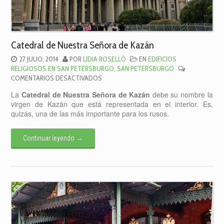
Catedral de Nuestra Señora de Kazán
27 JULIO, 2014
POR
LIDIA ROSELLÓ
EN
EDIFICIOS
RELIGIOSOS EN SAN PETERSBURGO
,
SAN PETERSBURGO
EN
COMENTARIOS DESACTIVADOS
CATEDRAL
La
Catedral de Nuestra Señora de Kazán
debe su nombre la
DE
virgen de Kazán que está representada en el interior. Es,
NUESTRA
quizás, una de las más importante para los rusos.
SEÑORA
DE
KAZÁN
Continuar leyendo
→