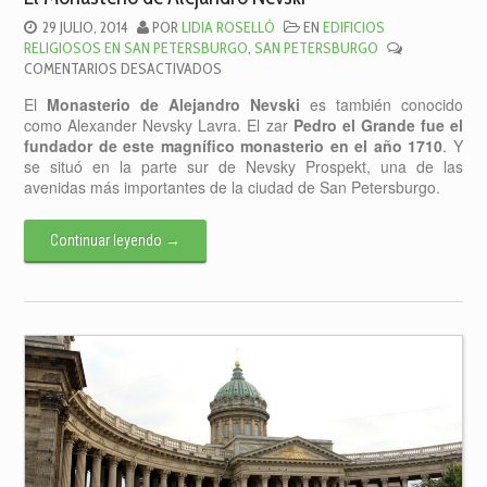
29 JULIO, 2014
POR
LIDIA ROSELLÓ
EN
EDIFICIOS
RELIGIOSOS EN SAN PETERSBURGO
,
SAN PETERSBURGO
EN
COMENTARIOS DESACTIVADOS
EL
El
Monasterio de Alejandro Nevski
es también conocido
MONASTERIO
como Alexander Nevsky Lavra. El zar
Pedro el Grande fue el
DE
fundador de este magnífico monasterio en el año 1710
. Y
ALEJANDRO
se situó en la parte sur de Nevsky Prospekt, una de las
NEVSKI
avenidas más importantes de la ciudad de San Petersburgo.
Continuar leyendo
→