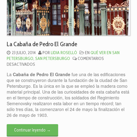
La Cabaña de Pedro El Grande
23 JULIO, 2014
POR
LIDIA ROSELLÓ
EN
QUÉ VER EN SAN
PETERSBURGO
,
SAN PETERSBURGO
COMENTARIOS
EN
DESACTIVADOS
LA
La
Cabaña de Pedro El Grande
fue una de las edificaciones
CABAÑA
que se construyeron durante la fundación de la ciudad de San
DE
Petersburgo. Es la única en la que se empleó la madera como
PEDRO
material principal. Una de las curiosidades de esta cabaña está
EL
en el tiempo de construcción, los soldados del Regimiento
GRANDE
Semenovsky realizaron esta labor en un tiempo récord; tan
sólo tres días, la comenzaron el 24 de mayo la finalización el
26 de mayo de 1903.
Continuar leyendo
→