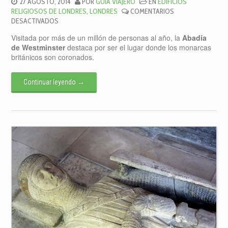
27 AGOSTO, 2014
POR
GUIA VIAJERO
EN
EDIFICIOS
RELIGIOSOS DE LONDRES
,
LONDRES
COMENTARIOS
EN
DESACTIVADOS
LA
Visitada por más de un millón de personas al año, la
Abadía
ABADÍA
de Westminster
destaca por ser el lugar donde los monarcas
DE
británicos son coronados.
WESTMINSTER
Continuar leyendo
→