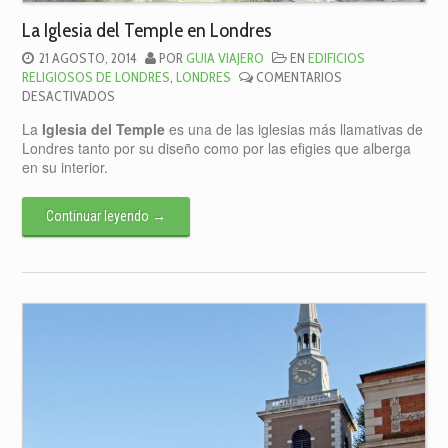
La Iglesia del Temple en Londres
21 AGOSTO, 2014
POR
GUIA VIAJERO
EN
EDIFICIOS
RELIGIOSOS DE LONDRES
,
LONDRES
COMENTARIOS
EN
DESACTIVADOS
LA
La
Iglesia del Temple
es una de las iglesias más llamativas de
IGLESIA
Londres tanto por su diseño como por las efigies que alberga
DEL
en su interior.
TEMPLE
EN
LONDRES
Continuar leyendo
→