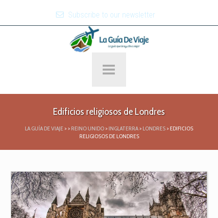
Subscribe to our newsletter
Edificios religiosos de Londres
LA GUÍA DE VIAJE
>
>
REINO UNIDO
>
INGLATERRA
>
LONDRES
>
EDIFICIOS
RELIGIOSOS DE LONDRES