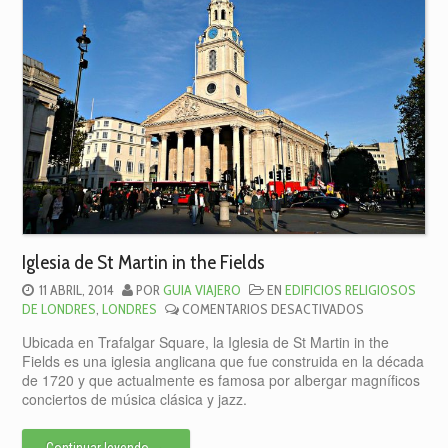
Iglesia de St Martin in the Fields
11 ABRIL, 2014
POR
GUIA VIAJERO
EN
EDIFICIOS RELIGIOSOS
EN
DE LONDRES
,
LONDRES
COMENTARIOS DESACTIVADOS
IGLESIA
Ubicada en Trafalgar Square, la Iglesia de St Martin in the
DE
Fields es una iglesia anglicana que fue construida en la década
ST
de 1720 y que actualmente es famosa por albergar magníficos
MARTIN
conciertos de música clásica y jazz.
IN
THE
FIELDS
Continuar leyendo
→