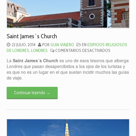
Saint James´s Church
22 JULIO, 2014
POR
GUIA VIAJERO
EN
EDIFICIOS RELIGIOSOS
EN
DE LONDRES
,
LONDRES
COMENTARIOS DESACTIVADOS
SAINT
La
Saint James´s Church
es uno de esos tesoros que alberga
JAMES
Londres que pasan desapercibidos a los ojos de los turistas y
´S
es que no es un lugar en el que suelan incidir muchos las guías
CHURCH
de viaje.
Continuar leyendo
→