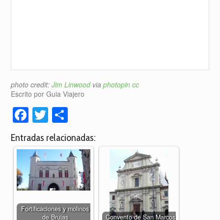
photo credit:
Jim Linwood
via
photopin
cc
Escrito por Guia Viajero
Facebook
Twitter
Compartir
Entradas relacionadas:
Fortificaciones y molinos
de Brujas
Convento de San Marcos