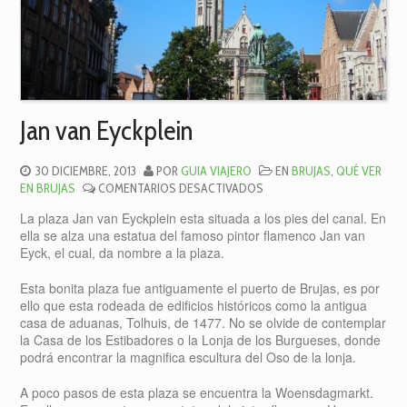
Jan van Eyckplein
30 DICIEMBRE, 2013
POR
GUIA VIAJERO
EN
BRUJAS
,
QUÉ VER
EN
EN BRUJAS
COMENTARIOS DESACTIVADOS
JAN
La plaza Jan van Eyckplein esta situada a los pies del canal. En
VAN
ella se alza una estatua del famoso pintor flamenco Jan van
EYCKPLEIN
Eyck, el cual, da nombre a la plaza.
Esta bonita plaza fue antiguamente el puerto de Brujas, es por
ello que esta rodeada de edificios históricos como la antigua
casa de aduanas, Tolhuis, de 1477. No se olvide de contemplar
la Casa de los Estibadores o la Lonja de los Burgueses, donde
podrá encontrar la magnifica escultura del Oso de la lonja.
A poco pasos de esta plaza se encuentra la Woensdagmarkt.