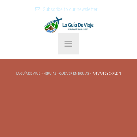
Subscribe to our newsletter
LA GUÍA DE VIAJE
>
>
BRUJAS
>
QUÉ VER EN BRUJAS
>
JAN VAN EYCKPLEIN