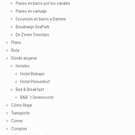
Paseo en barco por los canales
Paseo en carruaje
Excursión en barco a Damme
Boudewijn SeaPark
De Zeven Torentjes
Plano
Ruta
Dónde alojarse
Hoteles
Hotel Biskajer
Hotel Prinsenhof
Bed & Breakfast
B&B ´t Sevencoote
Cómo llegar
Transporte
Comer
Compras