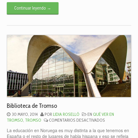
Continuar leyendo
→
Biblioteca de Tromso
30 MAYO, 2014
POR
LIDIA ROSELLÓ
EN
QUÉ VER EN
EN
TROMSO
,
TROMSO
COMENTARIOS DESACTIVADOS
BIBLIOTECA
La educación en Noruega es muy distinta a la que tenemos en
DE
España o el resto de lugares de habla hispana y eso se refleja
TROMSO