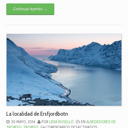
Continuar leyendo
→
La localidad de Ersfjordbotn
30 MAYO, 2014
POR
LIDIA ROSELLÓ
EN
ALREDEDORES DE
EN
TROMSO
,
TROMSO
COMENTARIOS DESACTIVADOS