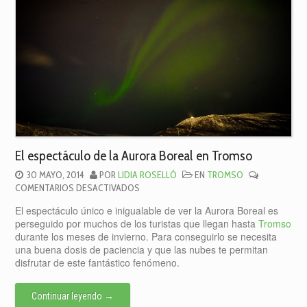
El espectáculo de la Aurora Boreal en Tromso
30 MAYO, 2014
POR
LIDIA ROSELLÓ
EN
TROMSO
EN
COMENTARIOS DESACTIVADOS
EL
El espectáculo único e inigualable de ver la Aurora Boreal es
ESPECTÁCULO
perseguido por muchos de los turistas que llegan hasta
Tromso
DE
durante los meses de invierno. Para conseguirlo se necesita
LA
una buena dosis de paciencia y que las nubes te permitan
AURORA
disfrutar de este fantástico fenómeno.
BOREAL
EN
TROMSO
Continuar leyendo
→