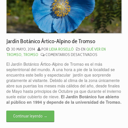
Jardín Botánico Ártico-Alpino de Tromso
30 MAYO, 2014
POR
LIDIA ROSELLÓ
EN
QUÉ VER EN
EN
TROMSO
,
TROMSO
COMENTARIOS DESACTIVADOS
JARDÍN
El Jardín Botánico Ártico-Alpino de Tromso es el más
BOTÁNICO
septentrional del mundo. A una hora a pie de la localidad se
ÁRTICO-
encuentra este bello y espectacular jardín que sorprende
ALPINO
gratamente al visitante. Debido al clima de la zona únicamente
DE
abre sus puertas los meses más cálidos del año, desde finales
TROMSO
de Mayo hasta principios de Octubre ya que durante el invierno
suele estar cubierto de nieve.
El Jardín Botánico fue abierto
al público en 1994 y depende de la universidad de Tromso.
Continuar leyendo
→