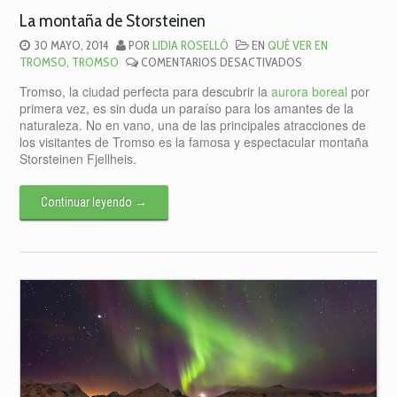
La montaña de Storsteinen
30 MAYO, 2014
POR
LIDIA ROSELLÓ
EN
QUÉ VER EN
EN
TROMSO
,
TROMSO
COMENTARIOS DESACTIVADOS
LA
Tromso, la ciudad perfecta para descubrir la
aurora boreal
por
MONTAÑA
primera vez, es sin duda un paraíso para los amantes de la
DE
naturaleza. No en vano, una de las principales atracciones de
STORSTEINEN
los visitantes de Tromso es la famosa y espectacular montaña
Storsteinen Fjellheis.
Continuar leyendo
→