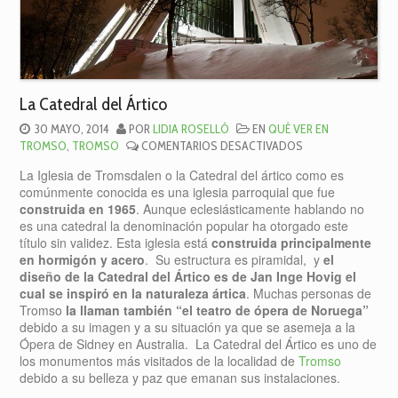
La Catedral del Ártico
30 MAYO, 2014
POR
LIDIA ROSELLÓ
EN
QUÉ VER EN
EN
TROMSO
,
TROMSO
COMENTARIOS DESACTIVADOS
LA
La Iglesia de Tromsdalen o la Catedral del ártico como es
CATEDRAL
comúnmente conocida es una iglesia parroquial que fue
DEL
construida en 1965
. Aunque eclesiásticamente hablando no
ÁRTICO
es una catedral la denominación popular ha otorgado este
título sin validez. Esta iglesia está
construida principalmente
en hormigón y acero
. Su estructura es piramidal, y
el
diseño de la Catedral del Ártico es de Jan Inge Hovig el
cual se inspiró en la naturaleza ártica
. Muchas personas de
Tromso
la llaman también “el teatro de ópera de Noruega”
debido a su imagen y a su situación ya que se asemeja a la
Ópera de Sidney en Australia. La Catedral del Ártico es uno de
los monumentos más visitados de la localidad de
Tromso
debido a su belleza y paz que emanan sus instalaciones.