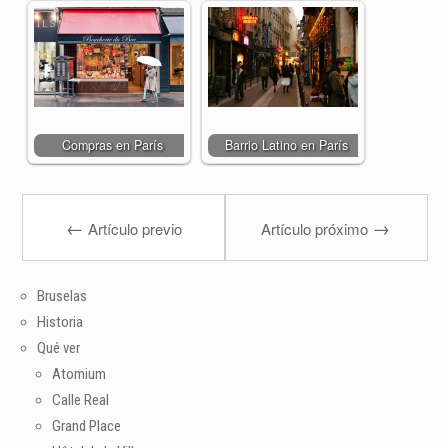
Compras en París
Barrio Latino en París
←
→
Artículo previo
Artículo próximo
Bruselas
Historia
Qué ver
Atomium
Calle Real
Grand Place