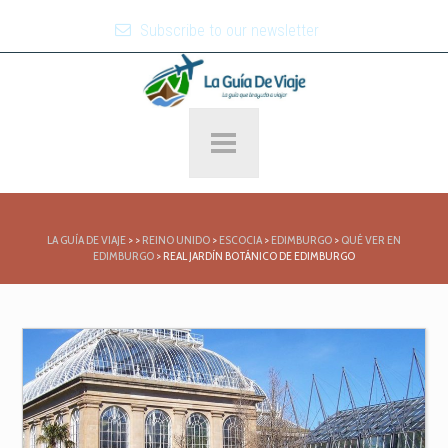
Subscribe to our newsletter
LA GUÍA DE VIAJE
>
>
REINO UNIDO
>
ESCOCIA
>
EDIMBURGO
>
QUÉ VER EN
EDIMBURGO
>
REAL JARDÍN BOTÁNICO DE EDIMBURGO