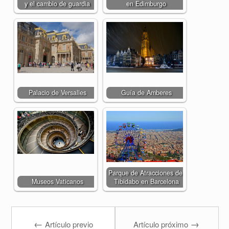
y el cambio de guardia
en Edimburgo
Palacio de Versalles
Guía de Amberes
Parque de Atracciones del
Museos Vaticanos
Tibidabo en Barcelona
←
→
Artículo previo
Artículo próximo