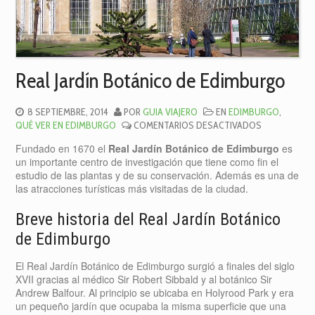
Real Jardín Botánico de Edimburgo
8 SEPTIEMBRE, 2014
POR
GUIA VIAJERO
EN
EDIMBURGO
,
EN
QUÉ VER EN EDIMBURGO
COMENTARIOS DESACTIVADOS
REAL
Fundado en 1670 el
Real Jardín Botánico de Edimburgo
es
JARDÍN
un importante centro de investigación que tiene como fin el
BOTÁNICO
estudio de las plantas y de su conservación. Además es una de
DE
las atracciones turísticas más visitadas de la ciudad.
EDIMBURGO
Breve historia del Real Jardín Botánico
de Edimburgo
El Real Jardín Botánico de Edimburgo surgió a finales del siglo
XVII gracias al médico Sir Robert Sibbald y al botánico Sir
Andrew Balfour. Al principio se ubicaba en Holyrood Park y era
un pequeño jardín que ocupaba la misma superficie que una