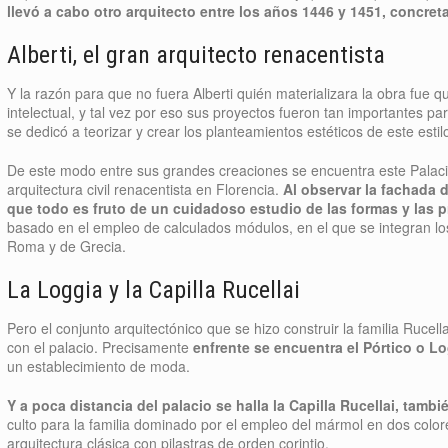
llevó a cabo otro arquitecto entre los años 1446 y 1451, concre
Alberti, el gran arquitecto renacentista
Y la razón para que no fuera Alberti quién materializara la obra fue
intelectual, y tal vez por eso sus proyectos fueron tan importantes par
se dedicó a teorizar y crear los planteamientos estéticos de este estilo
De este modo entre sus grandes creaciones se encuentra este Palaci
arquitectura civil renacentista en Florencia.
Al observar la fachada d
que todo es fruto de un cuidadoso estudio de las formas y las 
basado en el empleo de calculados módulos, en el que se integran lo
Roma y de Grecia.
La Loggia y la Capilla Rucellai
Pero el conjunto arquitectónico que se hizo construir la familia Rucel
con el palacio. Precisamente
enfrente se encuentra el Pórtico o Lo
un establecimiento de moda.
Y a poca distancia del palacio se halla la Capilla Rucellai, tamb
culto para la familia dominado por el empleo del mármol en dos colo
arquitectura clásica con pilastras de orden corintio.