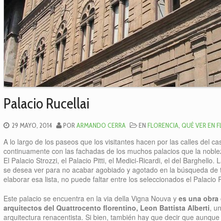
Palacio Rucellai
29 MAYO, 2014
POR
ARMANDO CERRA
EN
FLORENCIA
,
QUÉ VER EN 
A lo largo de los paseos que los visitantes hacen por las calles del 
continuamente con las fachadas de los muchos palacios que la noblez
El Palacio Strozzi, el Palacio Pitti, el Medici-Ricardi, el del Barghello.
se desea ver para no acabar agobiado y agotado en la búsqueda de t
elaborar esa lista, no puede faltar entre los seleccionados el Palacio R
Este palacio se encuentra en la via della Vigna Nouva y
es una obra 
arquitectos del Quattrocento florentino, Leon Battista Alberti
, u
arquitectura renacentista. Si bien, también hay que decir que aunque 