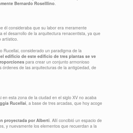
tamente Bernardo Roselllino
.
 que él consideraba que su labor era meramente
a el desarrollo de la arquitectura renacentista, ya que
 artístico.
o Rucellai, considerado un paradigma de la
el edificio de este edificio de tres plantas se ve
proporciones
para crear un conjunto armonioso
s órdenes de las arquitecturas de la antigüedad, de
lai en esta zona de la ciudad en el siglo XV no acaba
ggia Rucellai
, a base de tres arcadas, que hoy acoge
ién proyectada por Alberti
. Allí concibió un espacio de
res, y nuevamente los elementos que recuerdan a la