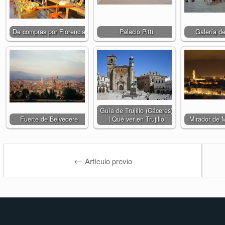
De compras por Florencia
Palacio Pitti
Galería de
Guía de Trujillo (Cáceres)
Fuerte de Belvedere
| Qué ver en Trujillo
Mirador de 
←
Artículo previo