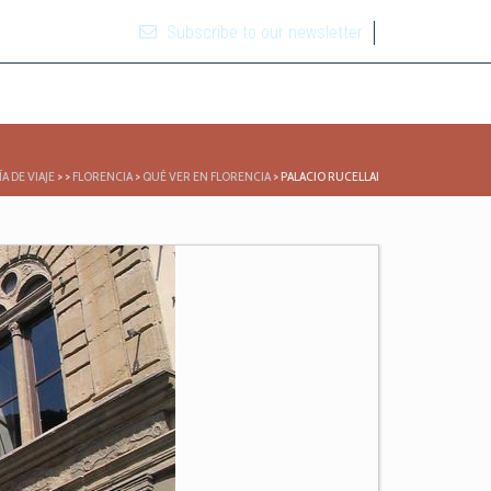
Subscribe to our newsletter
ÍA DE VIAJE
>
>
FLORENCIA
>
QUÉ VER EN FLORENCIA
>
PALACIO RUCELLAI