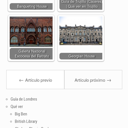
Guía de Trujillo (Cáceres)
Banqueting House
| Qué ver en Trujillo
Galeria Nacional
Escocesa del Retrato
Georgian House
←
→
Artículo previo
Artículo próximo
Guía de Londres
Qué ver
Big Ben
British Library