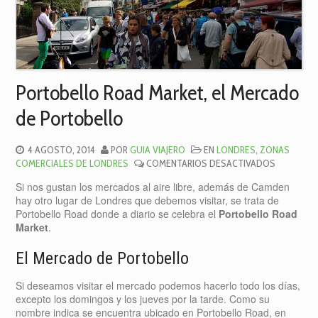
Portobello Road Market, el Mercado
de Portobello
4 AGOSTO, 2014
POR
GUIA VIAJERO
EN
LONDRES
,
ZONAS
EN
COMERCIALES DE LONDRES
COMENTARIOS DESACTIVADOS
PORTOBE
Si nos gustan los mercados al aire libre, además de Camden
ROAD
hay otro lugar de Londres que debemos visitar, se trata de
MARKET,
Portobello Road donde a diario se celebra el
Portobello Road
EL
Market
.
MERCADO
DE
El Mercado de Portobello
PORTOBE
Si deseamos visitar el mercado podemos hacerlo todo los días,
excepto los domingos y los jueves por la tarde. Como su
nombre indica se encuentra ubicado en Portobello Road, en