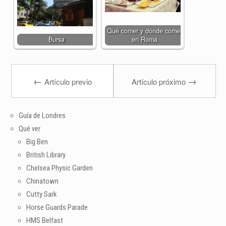
Qué comer y dónde comer
Bursa
en Roma
←
→
Artículo previo
Artículo próximo
Guía de Londres
Qué ver
Big Ben
British Library
Chelsea Physic Garden
Chinatown
Cutty Sark
Horse Guards Parade
HMS Belfast