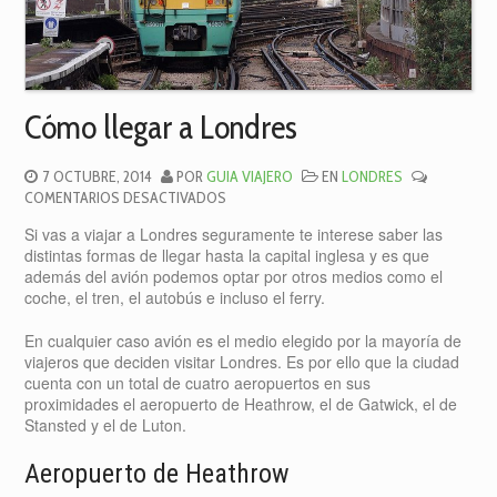
Cómo llegar a Londres
7 OCTUBRE, 2014
POR
GUIA VIAJERO
EN
LONDRES
EN
COMENTARIOS DESACTIVADOS
CÓMO
Si vas a viajar a Londres seguramente te interese saber las
LLEGAR
distintas formas de llegar hasta la capital inglesa y es que
A
además del avión podemos optar por otros medios como el
LONDRES
coche, el tren, el autobús e incluso el ferry.
En cualquier caso avión es el medio elegido por la mayoría de
viajeros que deciden visitar Londres. Es por ello que la ciudad
cuenta con un total de cuatro aeropuertos en sus
proximidades el aeropuerto de Heathrow, el de Gatwick, el de
Stansted y el de Luton.
Aeropuerto de Heathrow