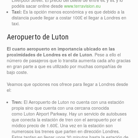
Liverpool Street. El precio del billete de entre 6£ y 8£ y lo
podéis sacar online desde
www.terravision.eu
Taxi:
Es la opción menos económica y es que debido a la
distancia puede llegar a costar 100£ el llegar a Londres en
taxi.
Aeropuerto de Luton
El cuarto aeropuerto en importancia ubicado en las
proximidades de Londres es el de Luton
. Pese a ello el
número de pasajeros que lo transita aumenta cada año gracias
en gran parte a que es utilizado por muchas compañías de
bajo coste.
Veamos que opciones nos ofrece para llegar a Londres desde
el:
Tren:
El Aeropuerto de Luton no cuenta con una estación
propia sino que cuenta con una cercana conocida
como Luton Airport Parkway. Hay un servicio de autobuses
que conecta la estación de tren con el aeropuerto por el
módico precio de 1.60£. Una vez en la estación son
numerosos los trenes que parten en dirección Londres.
Estos tardan en llegar unos 30 minutos hasta la estación de