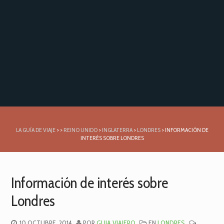
LA GUÍA DE VIAJE
>
>
REINO UNIDO
>
INGLATERRA
>
LONDRES
>
INFORMACIÓN DE
INTERÉS SOBRE LONDRES
Información de interés sobre
Londres
10 OCTUBRE, 2014
POR
GUIA VIAJERO
EN
LONDRES