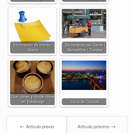
Información de interés -
De compras por Gante |
Gante
Mercadillos | Tiendas
Qué comer y dónde comer
en Edimburgo
Guía de Colonia
←
→
Artículo previo
Artículo próximo