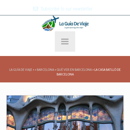
Subscribe to our newsletter
LA GUÍA DE VIAJE
>
>
BARCELONA
>
QUÉ VER EN BARCELONA
>
LA CASA BATLLÓ DE
BARCELONA