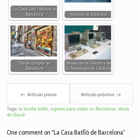
La Casa Lleó i Morera en
Barcelona
Historia de Estambul
Dónde comprar en
Museo de la Ciencia y de
Barcelona
la Tecnología de Cataluña
←
→
Artículo previo
Artículo próximo
Tags:
la familia batlló
,
lugares para visitar en Barcelona
,
obras
de Gaudí
One comment on “
La Casa Batlló de Barcelona
”