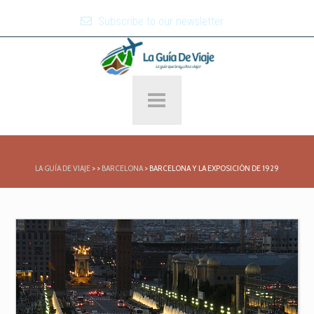
Subscribe to our newsletter
LA GUÍA DE VIAJE
>
>
BARCELONA
>
BARCELONA Y LA EXPOSICIÓN DE 1929