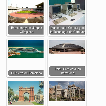
Barcelona y los Juegos
Museo de la Ciencia y de
Olímpicos
la Tecnología de Cataluña
Palau Sant Jordi en
El Puerto de Barcelona
Barcelona