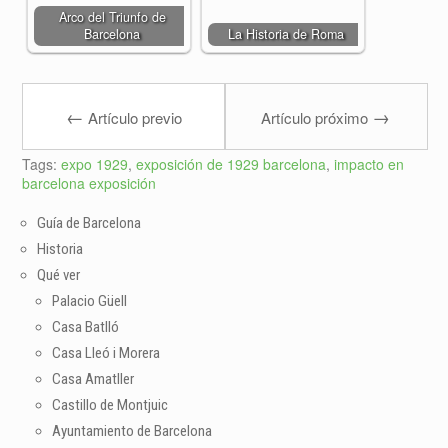
Arco del Triunfo de
Barcelona
La Historia de Roma
←
→
Artículo previo
Artículo próximo
Tags:
expo 1929
,
exposición de 1929 barcelona
,
impacto en
barcelona exposición
Guía de Barcelona
Historia
Qué ver
Palacio Güell
Casa Batlló
Casa Lleó i Morera
Casa Amatller
Castillo de Montjuic
Ayuntamiento de Barcelona