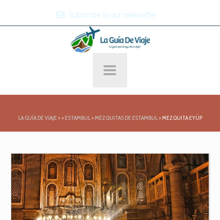
Subscribe to our newsletter
LA GUÍA DE VIAJE
>
>
ESTAMBUL
>
MEZQUITAS DE ESTAMBUL
>
MEZQUITA EYÜP