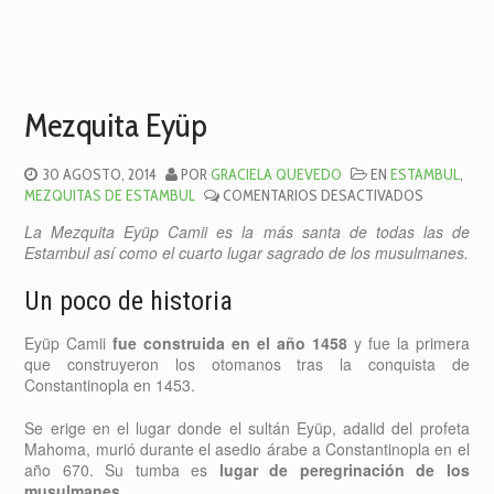
Mezquita Eyüp
30 AGOSTO, 2014
POR
GRACIELA QUEVEDO
EN
ESTAMBUL
,
EN
MEZQUITAS DE ESTAMBUL
COMENTARIOS DESACTIVADOS
MEZQUITA
La Mezquita Eyüp Camii es la más santa de todas las de
EYÜP
Estambul así como el cuarto lugar sagrado de los musulmanes.
Un poco de historia
Eyüp Camii
fue construida en el año 1458
y fue la primera
que construyeron los otomanos tras la conquista de
Constantinopla en 1453.
Se erige en el lugar donde el sultán Eyüp, adalid del profeta
Mahoma, murió durante el asedio árabe a Constantinopla en el
año 670. Su tumba es
lugar de peregrinación de los
musulmanes.