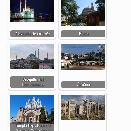
Mezquita de Ortaköy
Bursa
Mezquita del
Conquistador
Üsküdar
Templo Expiatorio del
Sagrado Corazón en