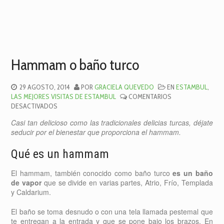
Hammam o baño turco
29 AGOSTO, 2014
POR
GRACIELA QUEVEDO
EN
ESTAMBUL
,
LAS MEJORES VISITAS DE ESTAMBUL
COMENTARIOS
EN
DESACTIVADOS
HAMMAM
Casi tan delicioso como las tradicionales delicias turcas, déjate
O
seducir por el bienestar que proporciona el hammam.
BAÑO
TURCO
Qué es un hammam
El hammam, también conocido como baño turco
es un baño
de vapor
que se divide en varias partes, Atrio, Frío, Templada
y Caldarium.
El baño se toma desnudo o con una tela llamada pestemal que
te entregan a la entrada y que se pone bajo los brazos. En