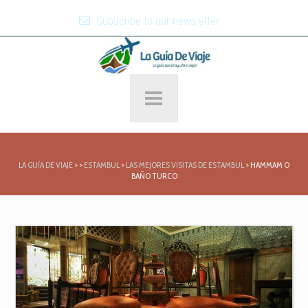
Subscribe to our newsletter
LA GUÍA DE VIAJE
>
>
ESTAMBUL
>
LAS MEJORES VISITAS DE ESTAMBUL
>
HAMMAM O
BAÑO TURCO