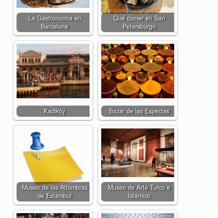
La Gastronomía en
Qué comer en San
Barcelona
Petersburgo
Kadiköy
Bazar de las Especias
Museo de las Alfombras
Museo de Arte Turco e
de Estambul
Islámico