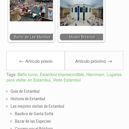
Barrio de Les Marolles
Museo Británico
←
→
Artículo previo
Artículo próximo
Tags:
Baño turco
,
Estambul imprescindible
,
Hammam
,
Lugares
para visitar en Estambul
,
Visite Estambul
Guía de Estambul
Historia de Estambul
Las mejores visitas de Estambul
Basílica de Santa Sofía
Bazar de las Especias
Crucero por el Bósforo