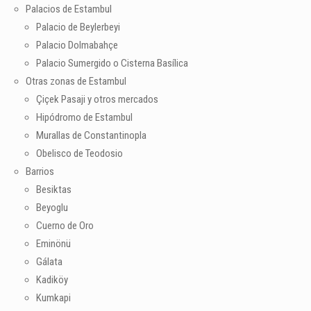
Palacios de Estambul
Palacio de Beylerbeyi
Palacio Dolmabahçe
Palacio Sumergido o Cisterna Basílica
Otras zonas de Estambul
Çiçek Pasaji y otros mercados
Hipódromo de Estambul
Murallas de Constantinopla
Obelisco de Teodosio
Barrios
Besiktas
Beyoglu
Cuerno de Oro
Eminönü
Gálata
Kadiköy
Kumkapi