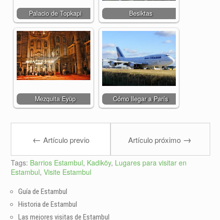
Palacio de Topkapi
Besiktas
Mezquita Eyüp
Cómo llegar a París
←
→
Artículo previo
Artículo próximo
Tags:
Barrios Estambul
,
Kadiköy
,
Lugares para visitar en
Estambul
,
Visite Estambul
Guía de Estambul
Historia de Estambul
Las mejores visitas de Estambul