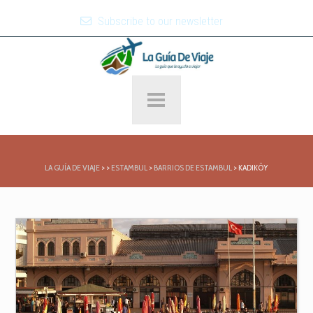
Subscribe to our newsletter
LA GUÍA DE VIAJE
>
>
ESTAMBUL
>
BARRIOS DE ESTAMBUL
>
KADIKÖY