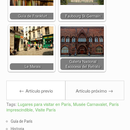
Guía de Frankfurt
Faubourg St-Germain
Galeria Nacional
Le Marais
Escocesa del Retrato
←
→
Artículo previo
Artículo próximo
Tags:
Lugares para visitar en París
,
Musée Carnavalet
,
París
imprescindible
,
Visite París
Guía de París
Historia