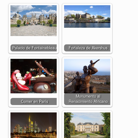
Palacio de Fontainebleau
Fortaleza de Akershus
Monumento al
Comer en París
Renacimiento Africano