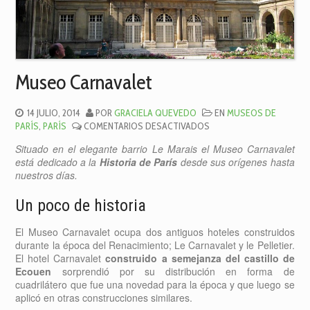
Museo Carnavalet
14 JULIO, 2014
POR
GRACIELA QUEVEDO
EN
MUSEOS DE
EN
PARÍS
,
PARÍS
COMENTARIOS DESACTIVADOS
MUSEO
Situado en el elegante barrio Le Marais el Museo Carnavalet
CARNAVALET
está dedicado a la
Historia de París
desde sus orígenes hasta
nuestros días.
Un poco de historia
El Museo Carnavalet ocupa dos antiguos hoteles construidos
durante la época del Renacimiento; Le Carnavalet y le Pelletier.
El hotel Carnavalet
construido a semejanza del castillo de
Ecouen
sorprendió por su distribución en forma de
cuadrilátero que fue una novedad para la época y que luego se
aplicó en otras construcciones similares.